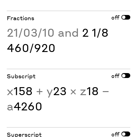
off
Fractions
21/03/10 and
2 1/8
460/920
off
Subscript
x
158
+ y
23
× z
18
−
a
4260
off
Superscript