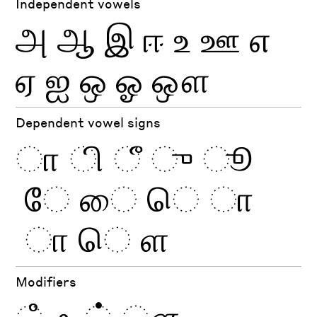
Independent vowels
அ
ஆ
இ
ஈ
உ
ஊ
எ
ஏ
ஐ
ஒ
ஓ
ஔ
Dependent vowel signs
ா
ள
Modifiers
ஂ
ஃ