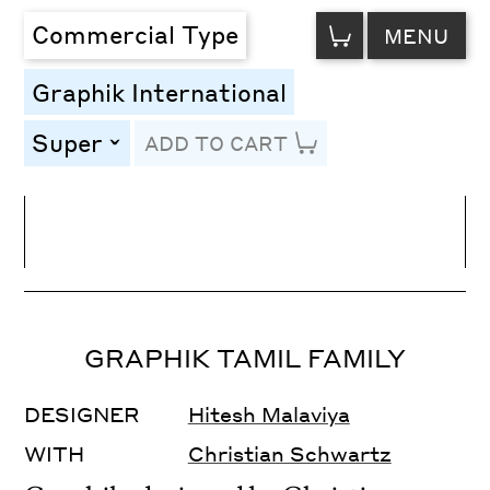
VIEW
Commercial Type
MENU
CART
Graphik International
Super
ADD TO CART
toggle
Line Height
Font Size
Letter Spacing
GRAPHIK TAMIL FAMILY
DESIGNER
Hitesh Malaviya
WITH
Christian Schwartz