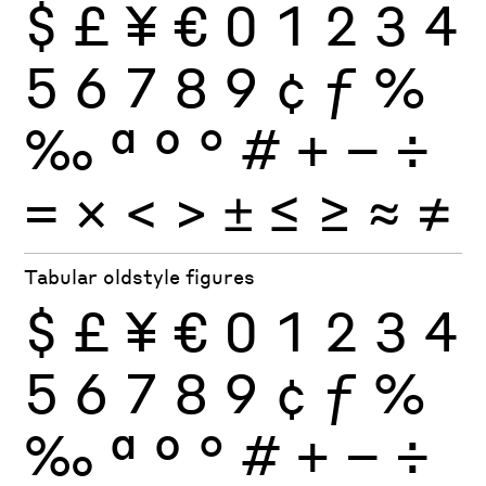
$
£
¥
€
0
1
2
3
4
5
6
7
8
9
¢
ƒ
%
‰
ª
º
°
#
+
−
÷
×
=
<
>
±
≤
≥
≈
≠
Tabular oldstyle figures
$
£
¥
€
0
1
2
3
4
5
6
7
8
9
¢
ƒ
%
‰
ª
º
°
#
+
−
÷