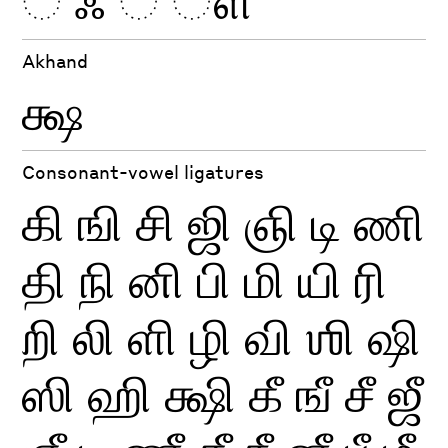
Akhand
க்ஷ
Consonant-vowel ligatures
கி
ஙி
சி
ஜி
ஞி
டி
ணி
தி
நி
னி
பி
மி
யி
ரி
றி
லி
ளி
ழி
வி
ஶி
ஷி
ஸி
ஹி
க்ஷி
கீ
ஙீ
சீ
ஜீ