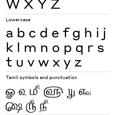
W
X
Y
Z
Lowercase
a
b
c
d
e
f
g
h
i
j
k
l
m
n
o
p
q
r
s
t
u
v
w
x
y
z
Tamil symbols and punctuation
ௐ
௳
௴
௵
௶
௷
௸
௹
௺