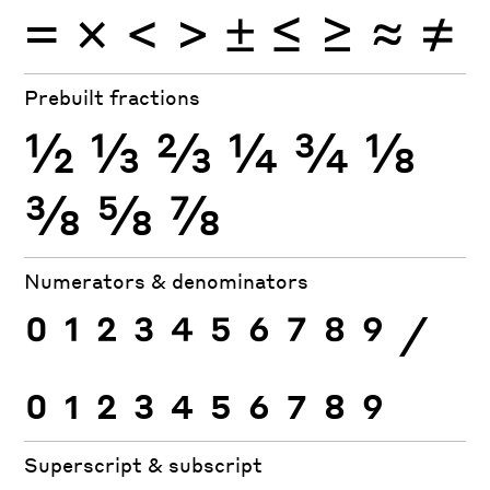
×
=
<
>
±
≤
≥
≈
≠
Prebuilt fractions
½
⅓
⅔
¼
¾
⅛
⅜
⅝
⅞
Numerators & denominators
0
1
2
3
4
5
6
7
8
9
⁄
0
1
2
3
4
5
6
7
8
9
Superscript & subscript