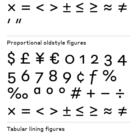
×
=
<
>
±
≤
≥
≈
≠
′
″
Proportional oldstyle figures
$
£
¥
€
0
1
2
3
4
5
6
7
8
9
¢
ƒ
%
‰
ª
º
°
#
+
−
÷
×
=
<
>
±
≤
≥
≈
≠
Tabular lining figures