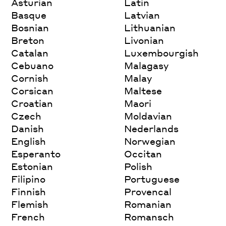
Asturian
Latin
Basque
Latvian
Bosnian
Lithuanian
Breton
Livonian
Catalan
Luxembourgish
Cebuano
Malagasy
Cornish
Malay
Corsican
Maltese
Croatian
Maori
Czech
Moldavian
Danish
Nederlands
English
Norwegian
Esperanto
Occitan
Estonian
Polish
Filipino
Portuguese
Finnish
Provencal
Flemish
Romanian
French
Romansch