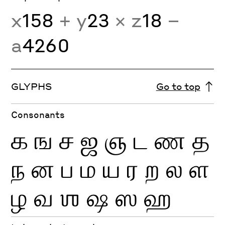
x
158
+ y
23
× z
18
−
a
4260
GLYPHS
Go to top
Consonants
க
ங
ச
ஜ
ஞ
ட
ண
த
ந
ன
ப
ம
ய
ர
ற
ல
ள
ழ
வ
ஶ
ஷ
ஸ
ஹ