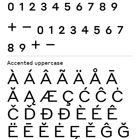
0
1
2
3
4
5
6
7
8
9
+
−
0
1
2
3
4
5
6
7
8
9
+
−
Accented uppercase
À
Á
Â
Ã
Ä
Å
Ā
Ă
Ą
Æ
Ç
Ć
Ĉ
Ċ
Č
Ď
Đ
Ð
È
É
Ê
Ë
Ē
Ĕ
Ė
Ę
Ě
Ĝ
Ğ