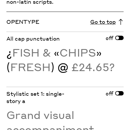
non-latin scripts.
OPENTYPE
Go to top
off
All cap punctuation
¿
FISH &
«
CHIPS
»
(
FRESH
) @
£24.65?
off
Stylistic set 1: single-
story a
Grand visual
accompaniment