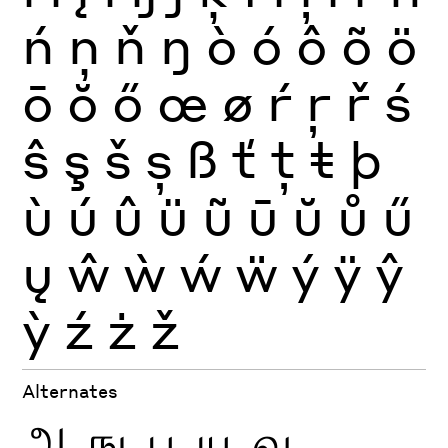
ń
ņ
ň
ŋ
ò
ó
ô
õ
ö
ō
ŏ
ő
œ
ø
ŕ
ŗ
ř
ś
ŝ
ş
š
ș
ß
ť
ţ
ŧ
þ
ù
ú
û
ü
ũ
ū
ŭ
ů
ű
ų
ŵ
ẁ
ẃ
ẅ
ý
ÿ
ŷ
ỳ
ź
ż
ž
Alternates
ஆ
ஙூ
பூ
யூ
வூ