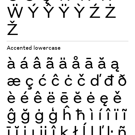
Ẅ
Ý
Ŷ
Ÿ
Ỳ
Ź
Ż
Ž
Accented lowercase
à
á
â
ã
ä
å
ā
ă
ą
æ
ç
ć
ĉ
ċ
č
ď
đ
ð
è
é
ê
ë
ē
ĕ
ė
ę
ě
ĝ
ğ
ġ
ģ
ĥ
ħ
ì
í
î
ï
ĩ
ī
ĭ
į
ı
ĳ
ĵ
ķ
ł
ĺ
ļ
ľ
ŀ
ñ