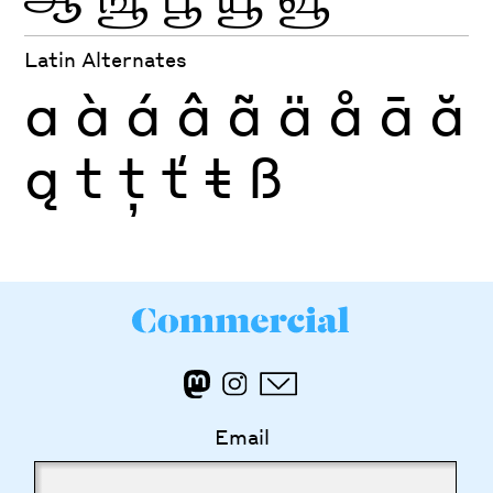
Latin Alternates
a
à
á
â
ã
ä
å
ā
ă
ą
t
ţ
ť
ŧ
ß
Email