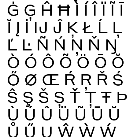
Ġ
Ģ
Ĥ
Ħ
Ì
Í
Î
Ï
Ĩ
Ī
Ĭ
Į
İ
Ĳ
Ĵ
Ķ
Ł
Ĺ
Ļ
Ľ
Ŀ
Ñ
Ń
Ņ
Ň
Ŋ
Ò
Ó
Ô
Õ
Ö
Ō
Ŏ
Ő
Ø
Œ
Ŕ
Ŗ
Ř
Ś
Ŝ
Ş
Š
Ș
Ť
Ţ
Ŧ
Þ
Ù
Ú
Û
Ü
Ũ
Ū
Ŭ
Ů
Ű
Ų
Ŵ
Ẁ
Ẃ