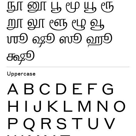
நூ
னூ
பூ
மூ
யூ
ரூ
றூ
லூ
ளூ
ழூ
வூ
ஶூ
ஷூ
ஸூ
ஹூ
க்ஷூ
Uppercase
A
B
C
D
E
F
G
H
I
J
K
L
M
N
O
P
Q
R
S
T
U
V