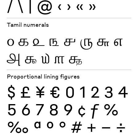
/
\
|
@
‹
›
«
»
Tamil numerals
௦
௧
௨
௩
௪
௫
௬
௭
௮
௯
௰
௱
௲
Proportional lining figures
$
£
¥
€
0
1
2
3
4
5
6
7
8
9
¢
ƒ
%
‰
ª
º
°
#
+
−
÷