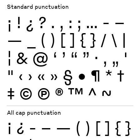
Standard punctuation
¡
!
¿
?
.
,
:
;
…
-
–
—
_
(
)
[
]
{
}
/
\
|
¦
&
@
‘
’
“
”
·
‚
„
'
"
‹
›
«
»
§
•
¶
*
†
‡
©
Ⓟ
®
™
^
~
All cap punctuation
¡
¿
-
–
—
(
)
[
]
{
}