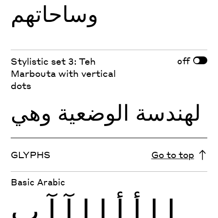
وساحاتهم
off
Stylistic set 3: Teh
Marbouta with vertical
dots
لهندسة الوضعية وهي
GLYPHS
Go to top
Basic Arabic
ا
ا
أ
أ
إ
إ
آ
آ
ب