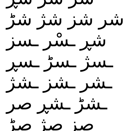
شر
شز
شژ
شڑ
شڕ
ـسْر
ـسز
ـسژ
ـسڑ
ـسڕ
ـشر
ـشز
ـشژ
ـشڑ
ـشڕ
صر
صز
صژ
صڑ