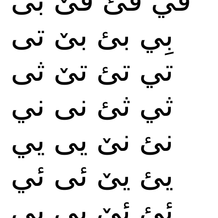
بِي
بئ
بێ
تى
تي
تئ
تێ
ثى
ثي
ثئ
نى
ني
نئ
نێ
يى
يي
يئ
يێ
ئى
ئي
ئئ
ئێ
پى
پي