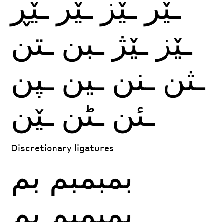
ـێر
ـێز
ـێر
ـێڕ
ـێز
ـێژ
ـبن
ـتن
ـثن
ـنن
ـين
ـپن
ـئن
ـٹن
ـێن
Discretionary ligatures
بمبمبم
بم
پمپمپم
پم