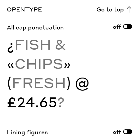
OPENTYPE
Go to top
off
All cap punctuation
¿
FISH &
«
CHIPS
»
(
FRESH
) @
£24.65
?
off
Lining figures