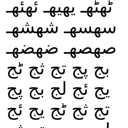
ٹهٹهـ
يهيهـ
ئهئهـ
سهسهـ
شهشهـ
صهصهـ
ضهضهـ
بج
پج
تج
ثج
ٹج
يج
ئج
لج
بج
پج
تج
ثج
ٹج
يج
ئج