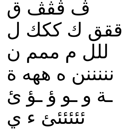
ڤ
ڤڤڤ
ق
ققق
ك
ككك
ل
للل
م
ممم
ن
نننننن
ه
ههه
ة
ـة
و
ـو
ؤ
ـؤ
ئ
ئئئئئئ
ء
ي