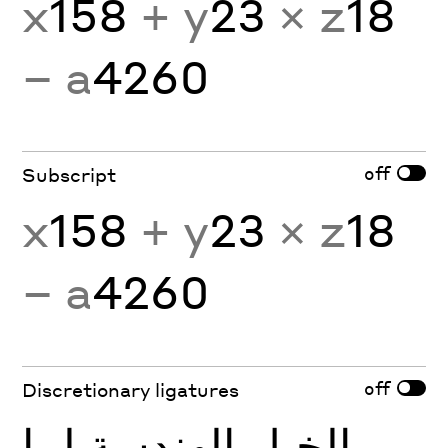
x
158
+ y
23
× z
18
− a
4260
off
Subscript
x
158
+ y
23
× z
18
− a
4260
off
Discretionary ligatures
الخيل الهندسة لما