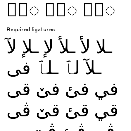
◌ًّ
◌ُّ
◌ٌّ
Required ligatures
ـلا
لأ
ـلأ
لإ
ـلإ
لآ
ـلآ
لٱ
ـلٱ
فى
في
فئ
فێ
قى
قي
قئ
قێ
ڤى
ڤي
ڤئ
ڤێ
بى