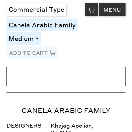
VIEW
Commercial Type
MENU
CART
Canela Arabic Family
Medium
toggle
ADD TO CART
Line Height
Font Size
Letter Spacing
CANELA ARABIC FAMILY
DESIGNERS
Khajag Apelian
,