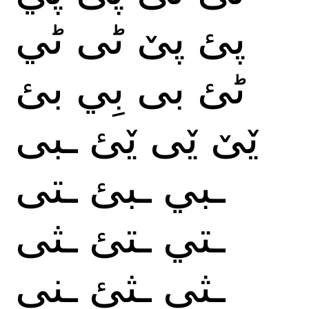
پئ
پێ
ٹى
ٹي
ٹئ
بى
بِي
بئ
ێێ
ێی
ێئ
ـبى
ـبي
ـبئ
ـتى
ـتي
ـتئ
ـثى
ـثي
ـثئ
ـنى