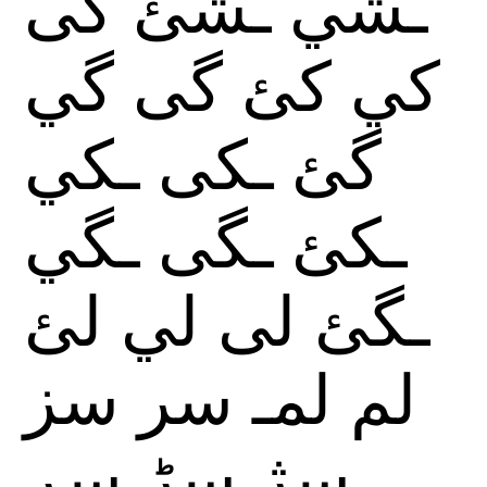
ـشي
ـشئ
كى
كي
كئ
گى
گي
گئ
ـكى
ـكي
ـكئ
ـگى
ـگي
ـگئ
لى
لي
لئ
لم
لمـ
سر
سز
سژ
سڑ
سڕ