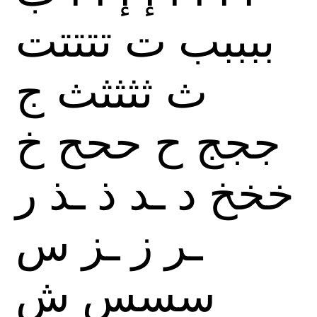
ببببب
ت
تتتتت
ث
ثثثثث
ج
ججج
ح
ححح
خ
خخخ
د
ـد
ذ
ـذ
ر
ـر
ز
ـز
س
سسس
ش