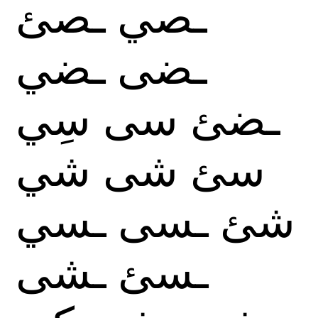
ـصي
ـصئ
ـضى
ـضي
ـضئ
سى
سِي
سئ
شى
شي
شئ
ـسى
ـسي
ـسئ
ـشى