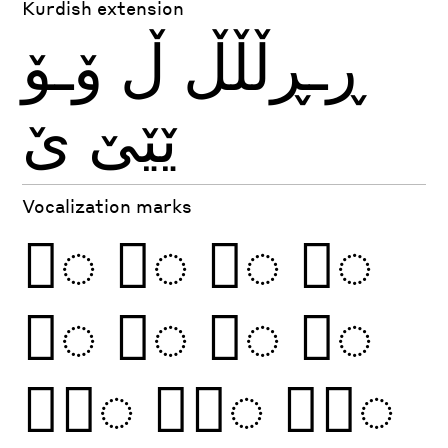
Kurdish extension
ڕـڕڵڵڵ
ڵ
ۆـۆ
ێێێ
ێ
Vocalization marks
◌َ
◌ً
◌ِ
◌ٍ
◌ُ
◌ٌ
◌ْ
◌ّ
◌َّ
◌ًّ
◌َّ