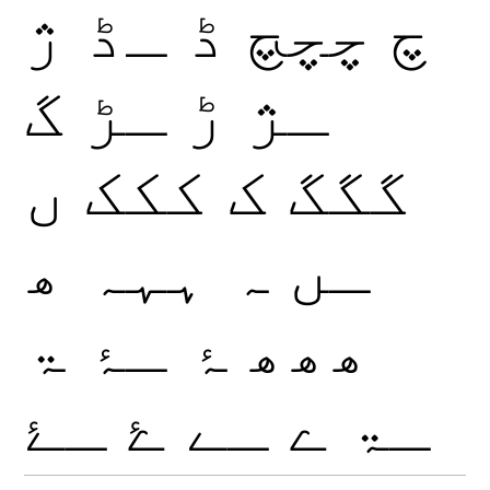
چ
چچچ
ڈ
ـڈ
ژ
ـژ
ڑ
ـڑ
گ
گگگ
ک
ککک
ں
ـں
ہ
ہہہ
ھ
ھھھ
ۂ
ـۂ
ۃ
ـۃ
ے
ـے
ۓ
ـۓ